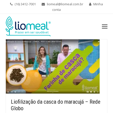
(16) 3412-7001
liomeal@liomeal.com.br
Minha
conta
Liofilização da casca do maracujá – Rede
Globo