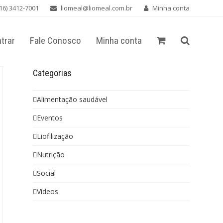
16) 3412-7001
liomeal@liomeal.com.br
Minha conta
trar
Fale Conosco
Minha conta
Categorias
Alimentação saudável
Eventos
Liofilização
Nutrição
Social
Vídeos