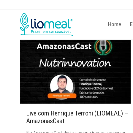
Home
E
Live com Henrique Terroni (LIOMEAL) –
AmazonasCast
No AmazonasCast desta semana iremos conversar