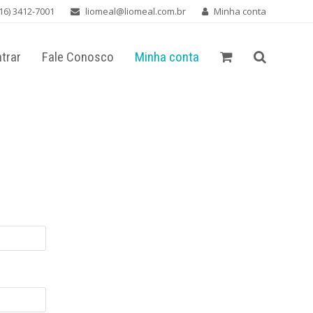
16) 3412-7001
liomeal@liomeal.com.br
Minha conta
trar
Fale Conosco
Minha conta