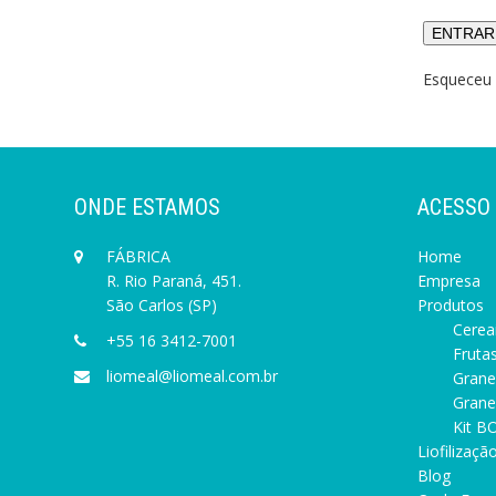
Esqueceu 
ONDE ESTAMOS
ACESSO
FÁBRICA
Home
R. Rio Paraná, 451.
Empresa
São Carlos (SP)
Produtos
Cereai
+55 16 3412-7001
Frutas
liomeal@liomeal.com.br
Grane
Granel
Kit BO
Liofilizaçã
Blog