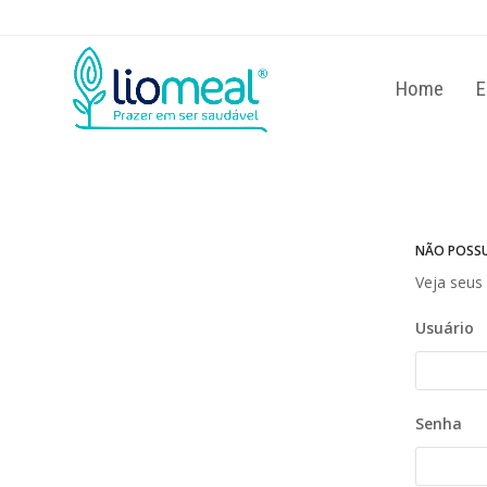
Não permitir
P
Powered by SendPulse
Home
E
NÃO POSSUI
Veja seus
Usuário
Senha