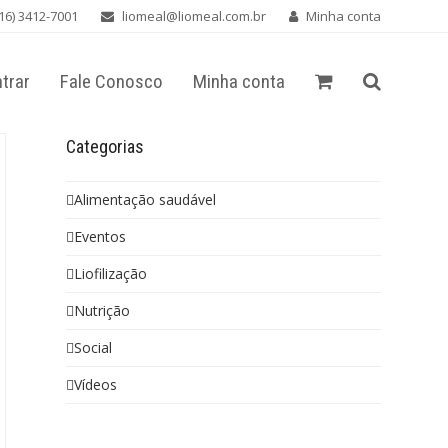
16) 3412-7001
liomeal@liomeal.com.br
Minha conta
trar
Fale Conosco
Minha conta
Categorias
Alimentação saudável
Eventos
Liofilização
Nutrição
Social
Vídeos