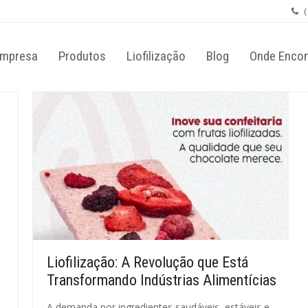
(
mpresa
Produtos
Liofilização
Blog
Onde Encon
Liofilização: A Revolução que Está
Transformando Indústrias Alimentícias
A demanda por ingredientes saudáveis, estáveis e