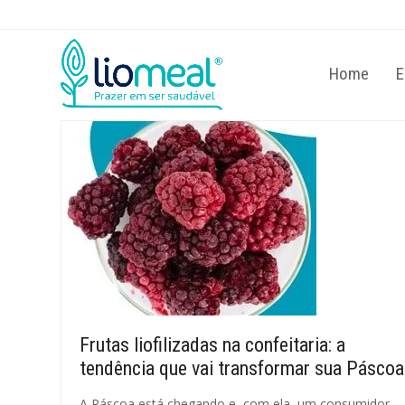
Home
E
Frutas liofilizadas na confeitaria: a
tendência que vai transformar sua Páscoa
A Páscoa está chegando e, com ela, um consumidor