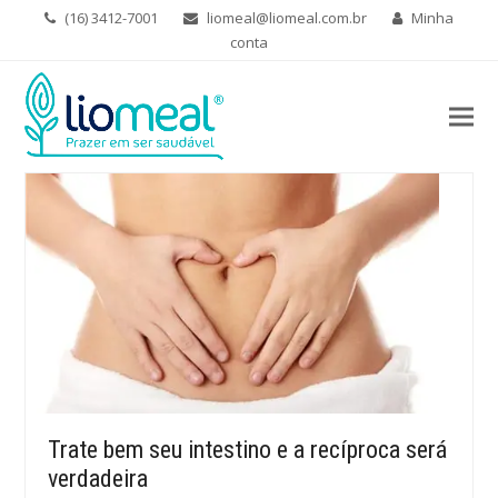
(16) 3412-7001
liomeal@liomeal.com.br
Minha
conta
Trate bem seu intestino e a recíproca será
verdadeira