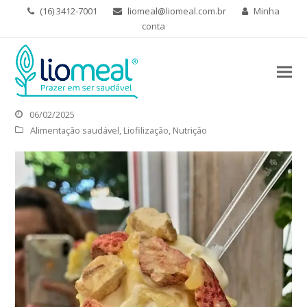
(16) 3412-7001
liomeal@liomeal.com.br
Minha
conta
06/02/2025
Alimentação saudável
,
Liofilização
,
Nutrição