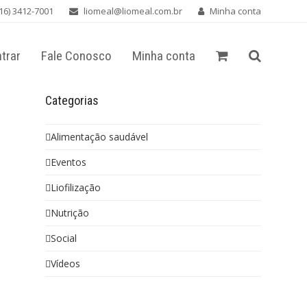
16) 3412-7001
liomeal@liomeal.com.br
Minha conta
trar
Fale Conosco
Minha conta
Categorias
Alimentação saudável
Eventos
Liofilização
Nutrição
Social
Vídeos