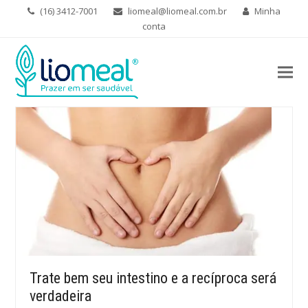
(16) 3412-7001
liomeal@liomeal.com.br
Minha
conta
Trate bem seu intestino e a recíproca será
verdadeira