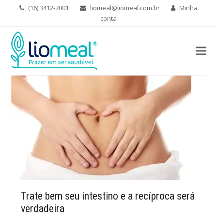
(16) 3412-7001
liomeal@liomeal.com.br
Minha
conta
Trate bem seu intestino e a recíproca será
verdadeira