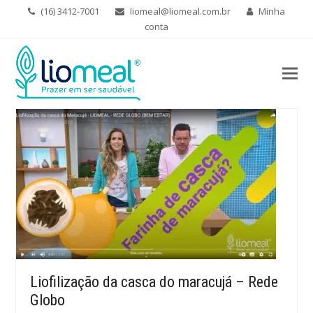
(16) 3412-7001
liomeal@liomeal.com.br
Minha
conta
Liofilização da casca do maracujá – Rede
Globo