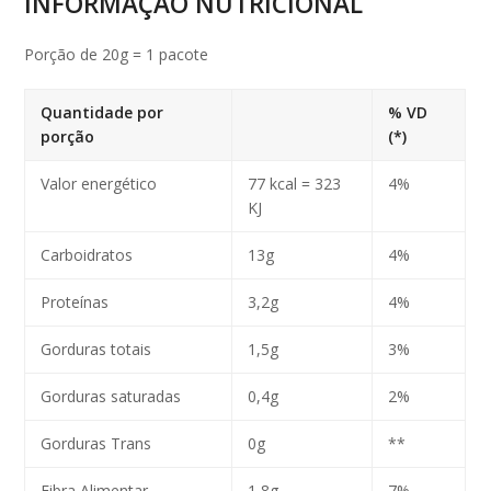
INFORMAÇÃO NUTRICIONAL
Porção de 20g = 1 pacote
Quantidade por
% VD
porção
(*)
Valor energético
77 kcal = 323
4%
KJ
Carboidratos
13g
4%
Proteínas
3,2g
4%
Gorduras totais
1,5g
3%
Gorduras saturadas
0,4g
2%
Gorduras Trans
0g
**
Fibra Alimentar
1,8g
7%