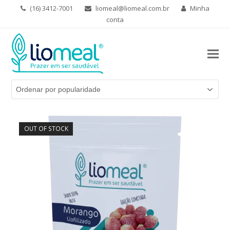
(16) 3412-7001
liomeal@liomeal.com.br
Minha
conta
OUT OF STOCK