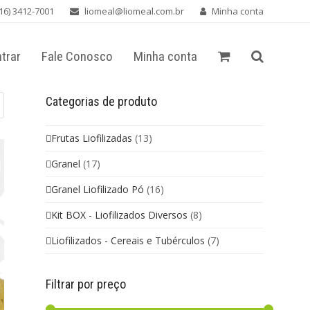
16) 3412-7001
liomeal@liomeal.com.br
Minha conta
trar
Fale Conosco
Minha conta
Categorias de produto
Frutas Liofilizadas
(13)
Granel
(17)
Granel Liofilizado Pó
(16)
Kit BOX - Liofilizados Diversos
(8)
Liofilizados - Cereais e Tubérculos
(7)
Filtrar por preço