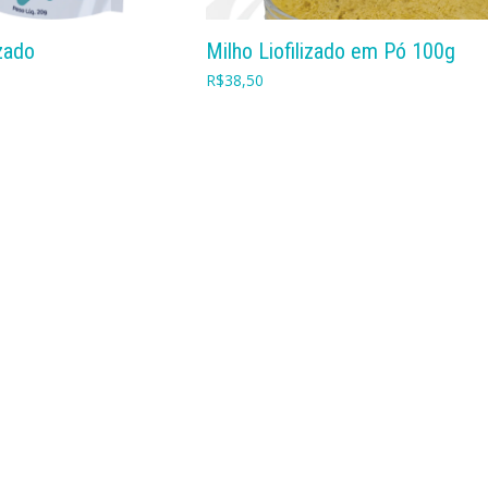
COMPRAR
COMPRAR
izado
Milho Liofilizado em Pó 100g
R$
38,50