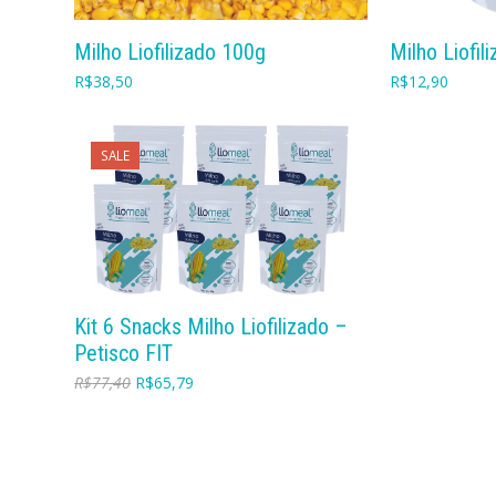
COMPRAR
Milho Liofilizado 100g
Milho Liofil
R$
38,50
R$
12,90
SALE
COMPRAR
Kit 6 Snacks Milho Liofilizado –
Petisco FIT
R$
77,40
R$
65,79