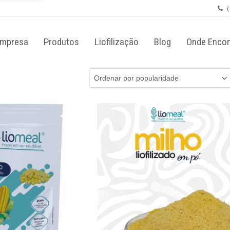
×
Push
(
mpresa
Produtos
Liofilização
Blog
Onde Encon
ermitir