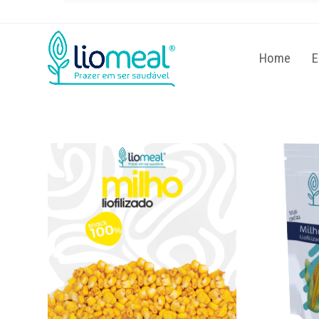
Permitir que envie notificações Web 
para seu computador.
Home
E
Não permitir
P
Powered by SendPulse