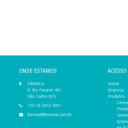
ONDE ESTAMOS
ACESSO
FÁBRICA
Home
R. Rio Paraná, 451.
Empresa
São Carlos (SP)
Produtos
Cereai
+55 16 3412-7001
Frutas
liomeal@liomeal.com.br
Grane
Granel
Kit BO