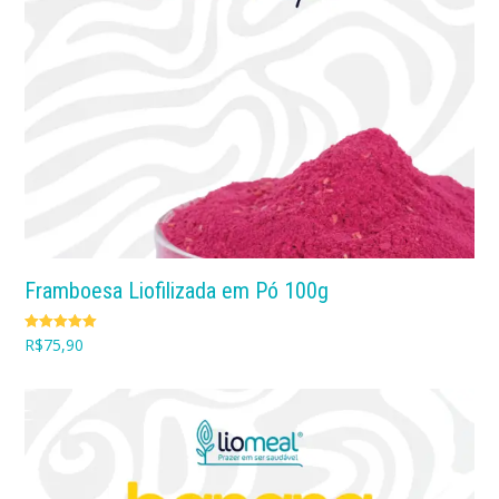
Framboesa Liofilizada em Pó 100g
Avaliação
R$
75,90
5.00
de 5