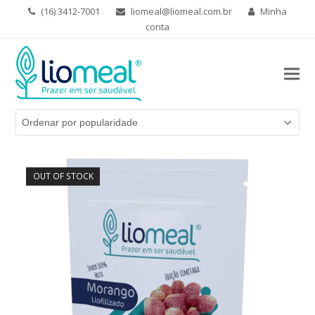
(16) 3412-7001
liomeal@liomeal.com.br
Minha
conta
OUT OF STOCK