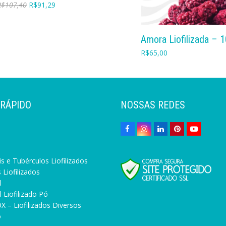
R$
107,40
R$
91,29
COMPRAR
Amora Liofilizada – 
R$
65,00
 RÁPIDO
NOSSAS REDES
s e Tubérculos Liofilizados
 Liofilizados
l
 Liofilizado Pó
X – Liofilizados Diversos
o