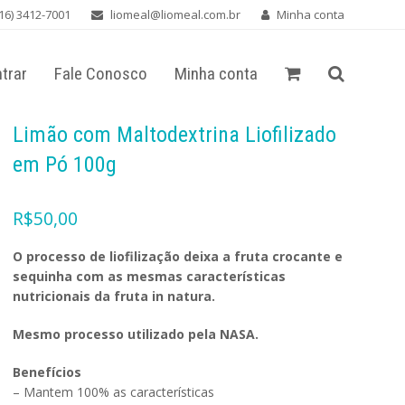
16) 3412-7001
liomeal@liomeal.com.br
Minha conta
trar
Fale Conosco
Minha conta
Limão com Maltodextrina Liofilizado
em Pó 100g
R$
50,00
O processo de liofilização deixa a fruta crocante e
sequinha com as mesmas características
nutricionais da fruta in natura.
Mesmo processo utilizado pela NASA.
Benefícios
– Mantem 100% as características