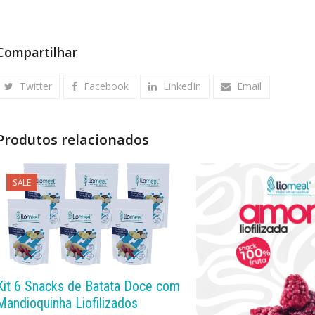
Compartilhar
Twitter
Facebook
LinkedIn
Email
Produtos relacionados
SALE
COMPRAR
Kit 6 Snacks de Batata Doce com
Mandioquinha Liofilizados