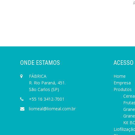
ONDE ESTAMOS
ACESSO
FÁBRICA
Home
R. Rio Paraná, 451.
Empresa
São Carlos (SP)
Produtos
Cereai
+55 16 3412-7001
Frutas
liomeal@liomeal.com.br
Grane
Granel
Kit BO
Liofilizaçã