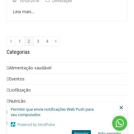
15/03/2018
Liofilização
Leia mais...
1
2
3
4
Categorias
Alimentação saudável
Eventos
Liofilização
Nutrição
×
Permitir que envie notificações Web Push para
Social
seu computador.
Vídeos
Powered by SendPulse
Permitir
Não permitir