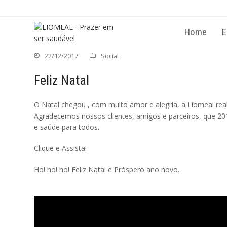
Permitir que envie notificações Web 
para seu computador.
Home
E
Não permitir
P
Powered by SendPulse
22/12/2017
Social
Feliz Natal
O Natal chegou , com muito amor e alegria, a Liomeal real
Agradecemos nossos clientes, amigos e parceiros, que 20
e saúde para todos.
Clique e Assista!
Ho! ho! ho! Feliz Natal e Próspero ano novo.