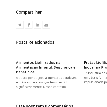
Compartilhar
Posts Relacionados
Alimentos Liofilizados na
Frutas Liofi
Alimentação Infantil: Segurança e
Inovar na Pr
Benefícios
A indústria de 
uma transformaç
A busca por opções alimentares saudáveis
impulsionada p
e práticas para crianças tem crescido
significativamente. Nesse contexto,…
Este post tem 0 comentários