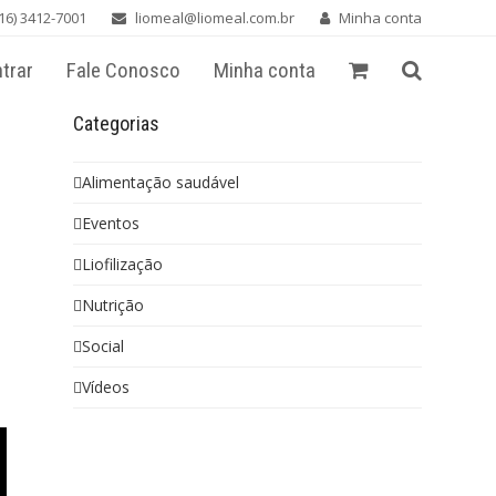
16) 3412-7001
liomeal@liomeal.com.br
Minha conta
trar
Fale Conosco
Minha conta
Categorias
Alimentação saudável
Eventos
Liofilização
Nutrição
Social
Vídeos