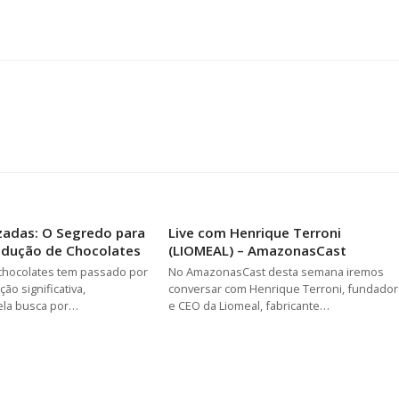
lizadas: O Segredo para
Live com Henrique Terroni
odução de Chocolates
(LIOMEAL) – AmazonasCast
chocolates tem passado por
No AmazonasCast desta semana iremos
ão significativa,
conversar com Henrique Terroni, fundador
ela busca por…
e CEO da Liomeal, fabricante…