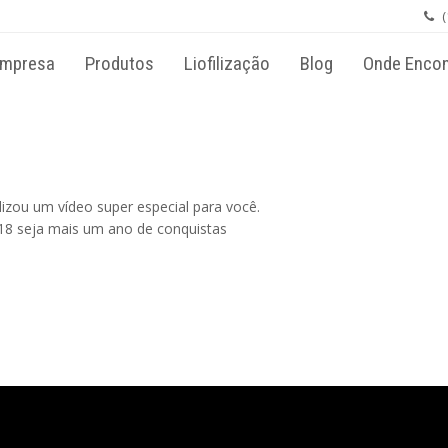
×
Push
(
mpresa
Produtos
Liofilização
Blog
Onde Encon
ermitir
izou um vídeo super especial para você.
18 seja mais um ano de conquistas