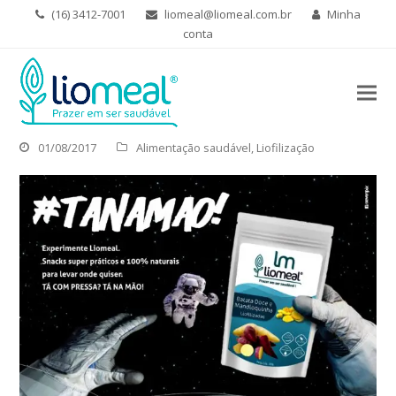
(16) 3412-7001
liomeal@liomeal.com.br
Minha
conta
01/08/2017
Alimentação saudável
,
Liofilização