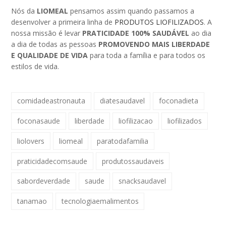
Nós da
LIOMEAL
pensamos assim quando passamos a
desenvolver a primeira linha de
PRODUTOS LIOFILIZADOS
. A
nossa missão é levar
PRATICIDADE 100% SAUDÁVEL
ao dia
a dia de todas as pessoas
PROMOVENDO MAIS LIBERDADE
E QUALIDADE DE VIDA
para toda a família e para todos os
estilos de vida.
comidadeastronauta
diatesaudavel
foconadieta
foconasaude
liberdade
liofilizacao
liofilizados
liolovers
liomeal
paratodafamilia
praticidadecomsaude
produtossaudaveis
sabordeverdade
saude
snacksaudavel
tanamao
tecnologiaemalimentos