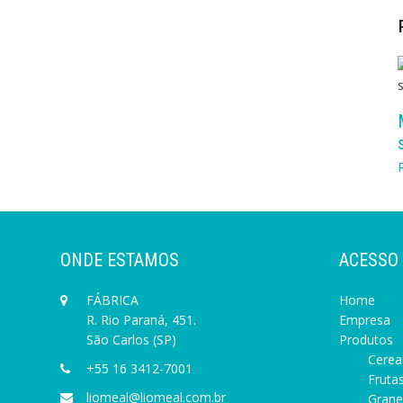
ONDE ESTAMOS
ACESSO
FÁBRICA
Home
R. Rio Paraná, 451.
Empresa
São Carlos (SP)
Produtos
Cereai
+55 16 3412-7001
Frutas
liomeal@liomeal.com.br
Grane