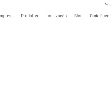
×
(
Push
mpresa
Produtos
Liofilização
Blog
Onde Encon
ermitir