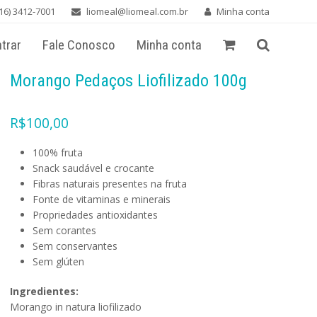
16) 3412-7001
liomeal@liomeal.com.br
Minha conta
trar
Fale Conosco
Minha conta
Morango Pedaços Liofilizado 100g
R$
100,00
100% fruta
Snack saudável e crocante
Fibras naturais presentes na fruta
Fonte de vitaminas e minerais
Propriedades antioxidantes
Sem corantes
Sem conservantes
Sem glúten
Ingredientes:
Morango in natura liofilizado