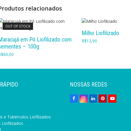
Produtos relacionados
OUT OF STOCK
COMPRAR
Milho Liofilizado
LEIA MAIS
Maracujá em Pó Liofilizado com
R$
12,90
sementes – 100g
R$
60,00
 RÁPIDO
NOSSAS REDES
s e Tubérculos Liofilizados
 Liofilizados
l