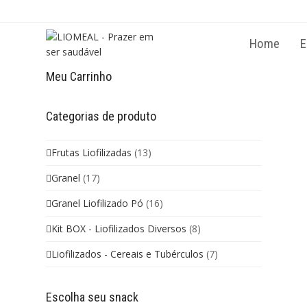
Permitir que envie notificações Web 
para seu computador.
Home
E
Não permitir
P
Powered by SendPulse
Meu Carrinho
Categorias de produto
Frutas Liofilizadas
(13)
Granel
(17)
Granel Liofilizado Pó
(16)
Kit BOX - Liofilizados Diversos
(8)
Liofilizados - Cereais e Tubérculos
(7)
Escolha seu snack