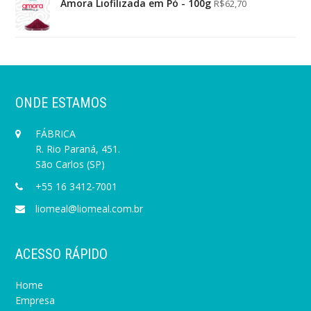
Amora Liofilizada em Pó - 100g
R$
62,70
ONDE ESTAMOS
FÁBRICA
R. Rio Paraná, 451.
São Carlos (SP)
+55 16 3412-7001
liomeal@liomeal.com.br
ACESSO RÁPIDO
Home
Empresa