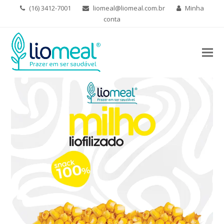
(16) 3412-7001
liomeal@liomeal.com.br
Minha
conta