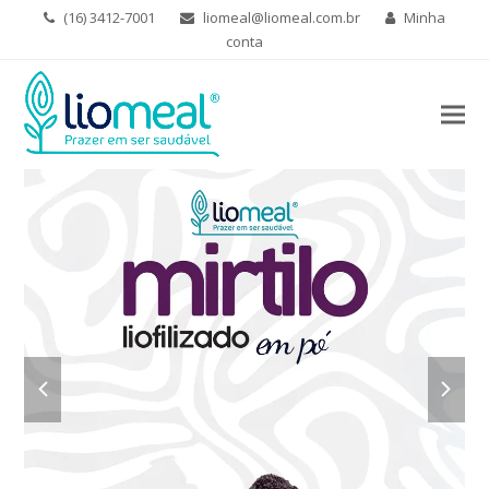
(16) 3412-7001
liomeal@liomeal.com.br
Minha
conta