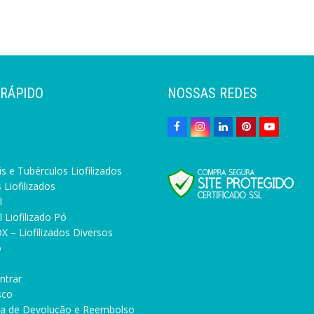
 RÁPIDO
NOSSAS REDES
s e Tubérculos Liofilizados
 Liofilizados
l
 Liofilizado Pó
X – Liofilizados Diversos
o
ntrar
sco
ica de Devolução e Reembolso