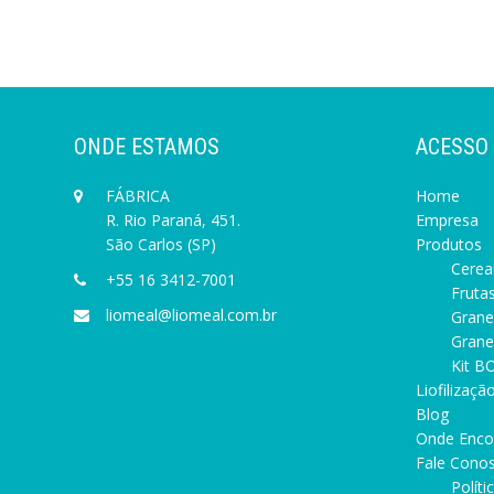
ONDE ESTAMOS
ACESSO
FÁBRICA
Home
R. Rio Paraná, 451.
Empresa
São Carlos (SP)
Produtos
Cereai
+55 16 3412-7001
Frutas
liomeal@liomeal.com.br
Grane
Granel
Kit BO
Liofilizaçã
Blog
Onde Enco
Fale Cono
Polít