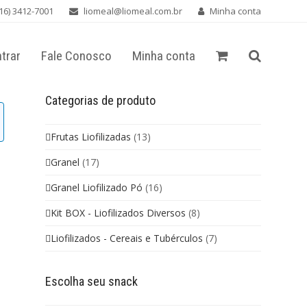
16) 3412-7001
liomeal@liomeal.com.br
Minha conta
trar
Fale Conosco
Minha conta
Categorias de produto
Frutas Liofilizadas
(13)
Granel
(17)
Granel Liofilizado Pó
(16)
Kit BOX - Liofilizados Diversos
(8)
Liofilizados - Cereais e Tubérculos
(7)
Escolha seu snack