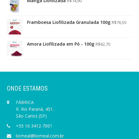
Manga Liofilizada
R$
14,90
Framboesa Liofilizada Granulada 100g
R$
76,50
Amora Liofilizada em Pó - 100g
R$
62,70
ONDE ESTAMOS
FÁBRICA
R. Rio Paraná, 451.
São Carlos (SP)
+55 16 3412-7001
liomeal@liomeal.com.br