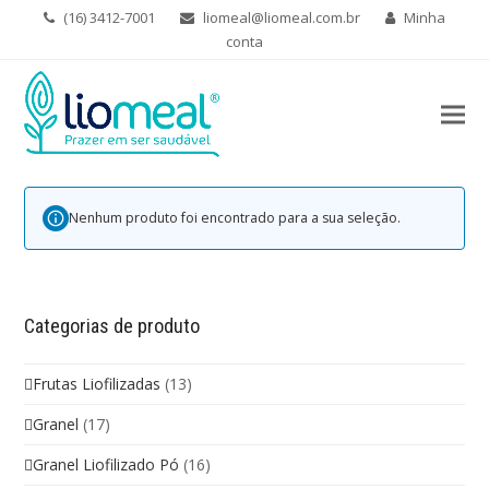
(16) 3412-7001
liomeal@liomeal.com.br
Minha
conta
Nenhum produto foi encontrado para a sua seleção.
Categorias de produto
Frutas Liofilizadas
(13)
Granel
(17)
Granel Liofilizado Pó
(16)